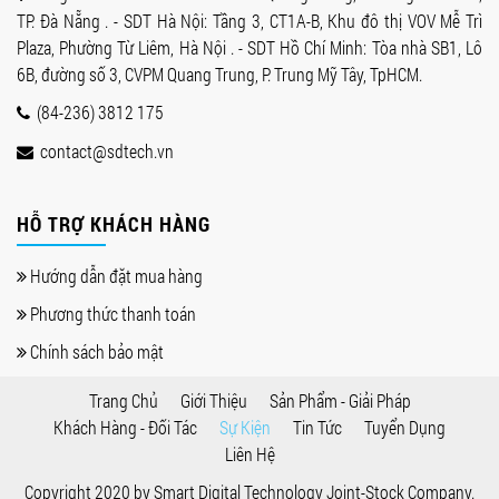
TP. Đà Nẵng . - SDT Hà Nội: Tầng 3, CT1A-B, Khu đô thị VOV Mễ Trì
Plaza, Phường Từ Liêm, Hà Nội . - SDT Hồ Chí Minh: Tòa nhà SB1, Lô
6B, đường số 3, CVPM Quang Trung, P. Trung Mỹ Tây, TpHCM.
(84-236) 3812 175
contact@sdtech.vn
HỖ TRỢ KHÁCH HÀNG
Hướng dẫn đặt mua hàng
Phương thức thanh toán
Chính sách bảo mật
Trang Chủ
Giới Thiệu
Sản Phẩm - Giải Pháp
Khách Hàng - Đối Tác
Sự Kiện
Tin Tức
Tuyển Dụng
Liên Hệ
Copyright 2020 by
Smart Digital Technology Joint-Stock Company
.