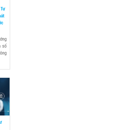
 Tư
hát
ớc
ướng
h số
công
ư