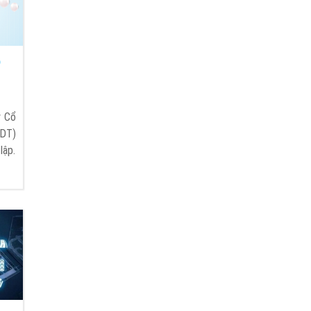
p
y Cổ
SDT)
lập.