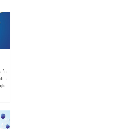
 của
 đón
nghệ