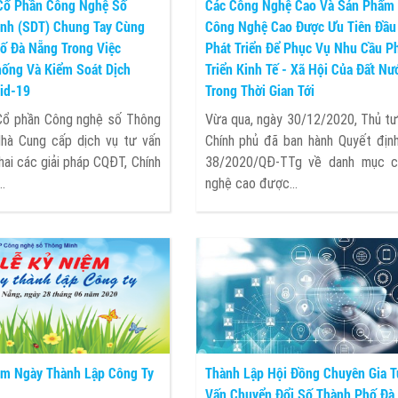
Cổ Phần Công Nghệ Số
Các Công Nghệ Cao Và Sản Phẩm
nh (SDT) Chung Tay Cùng
Công Nghệ Cao Được Ưu Tiên Đầu
ố Đà Nẵng Trong Việc
Phát Triển Để Phục Vụ Nhu Cầu P
ống Và Kiểm Soát Dịch
Triển Kinh Tế - Xã Hội Của Đất Nư
id-19
Trong Thời Gian Tới
Cổ phần Công nghệ số Thông
Vừa qua, ngày 30/12/2020, Thủ t
Nhà Cung cấp dịch vụ tư vấn
Chính phủ đã ban hành Quyết địn
khai các giải pháp CQĐT, Chính
38/2020/QĐ-TTg về danh mục 
.
nghệ cao được...
ệm Ngày Thành Lập Công Ty
Thành Lập Hội Đồng Chuyên Gia T
Vấn Chuyển Đổi Số Thành Phố Đà