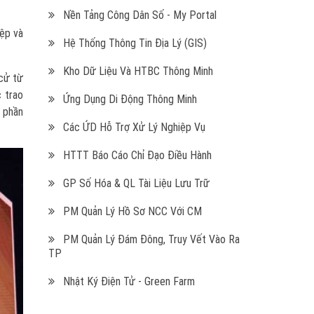
Nền Tảng Công Dân Số - My Portal
iệp và
Hệ Thống Thông Tin Địa Lý (GIS)
Kho Dữ Liệu Và HTBC Thông Minh
 cử từ
 trao
Ứng Dụng Di Động Thông Minh
ổ phần
Các ỨD Hỗ Trợ Xử Lý Nghiệp Vụ
HTTT Báo Cáo Chỉ Đạo Điều Hành
GP Số Hóa & QL Tài Liệu Lưu Trữ
PM Quản Lý Hồ Sơ NCC Với CM
PM Quản Lý Đám Đông, Truy Vết Vào Ra
TP
Nhật Ký Điện Tử - Green Farm