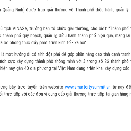
h Quảng Ninh) được trao giải thưởng về Thành phố điều hành, quản lý
chủ tịch VINASA, trưởng ban tổ chức giải thưởng, cho biết: "Thành phố
 thành phố quy hoạch, quản lý, điều hành thành phố hiệu quả, mang lạ
là bệ phóng thúc đẩy phát triển kinh tế - xã hội".
g là một hướng đi có tính đột phá để góp phần nâng cao tính cạnh tran
a tích cực xây dựng thành phố thông minh với 3 trong số 26 thành phố
iện nay gần 40 địa phương tại Việt Nam đang triển khai xây dựng các
rưng bày trực tuyến trên website
www.smartcitysummit.vn
từ nay đế
 trực tiếp với các đơn vị cung cấp giải thưởng trực tiếp tại gian hàng n