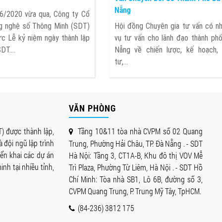
Nẵng
6/2020 vừa qua, Công ty Cổ
g nghệ số Thông Minh (SDT)
Hội đồng Chuyên gia tư vấn có n
c Lễ kỷ niệm ngày thành lập
vụ tư vấn cho lãnh đạo thành ph
DT....
Nẵng về chiến lược, kế hoạch,
tư,...
VĂN PHÒNG
) được thành lập,
Tầng 10&11 tòa nhà CVPM số 02 Quang
 đội ngũ lập trình
Trung, Phường Hải Châu, TP. Đà Nẵng . - SDT
iển khai các dự án
Hà Nội: Tầng 3, CT1A-B, Khu đô thị VOV Mễ
nh tại nhiều tỉnh,
Trì Plaza, Phường Từ Liêm, Hà Nội . - SDT Hồ
Chí Minh: Tòa nhà SB1, Lô 6B, đường số 3,
CVPM Quang Trung, P. Trung Mỹ Tây, TpHCM.
(84-236) 3812 175