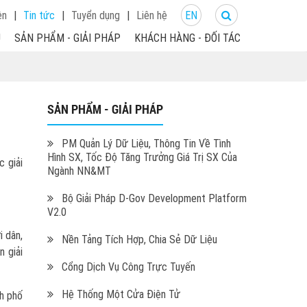
ện
|
Tin tức
|
Tuyển dụng
|
Liên hệ
EN
U
SẢN PHẨM - GIẢI PHÁP
KHÁCH HÀNG - ĐỐI TÁC
SẢN PHẨM - GIẢI PHÁP
PM Quản Lý Dữ Liệu, Thông Tin Về Tình
Hình SX, Tốc Độ Tăng Trưởng Giá Trị SX Của
 giải
Ngành NN&MT
Bộ Giải Pháp D-Gov Development Platform
V2.0
i dân,
Nền Tảng Tích Hợp, Chia Sẻ Dữ Liệu
n giải
Cổng Dịch Vụ Công Trực Tuyến
Hệ Thống Một Cửa Điện Tử
h phố