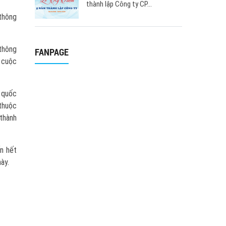
thành lập Công ty CP...
 thông
 thông
FANPAGE
i cuộc
h quốc
 thuộc
 thành
n hết
ày.