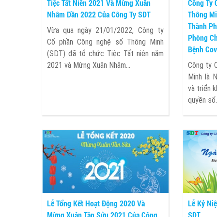
Tiệc Tất Niên 2021 Và Mừng Xuân
Công Ty 
Nhâm Dần 2022 Của Công Ty SDT
Thông Mi
Thành Ph
Vừa qua ngày 21/01/2022, Công ty
Phòng Ch
Cổ phần Công nghệ số Thông Minh
Bệnh Cov
(SDT) đã tổ chức Tiệc Tất niên năm
2021 và Mừng Xuân Nhâm...
Công ty 
Minh là 
và triển 
quyền số..
Lễ Tổng Kết Hoạt Động 2020 Và
Lễ Kỷ Ni
Mừng Xuân Tân Sửu 2021 Của Công
SDT