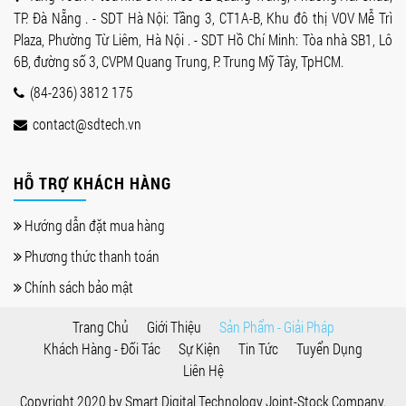
TP. Đà Nẵng . - SDT Hà Nội: Tầng 3, CT1A-B, Khu đô thị VOV Mễ Trì
Plaza, Phường Từ Liêm, Hà Nội . - SDT Hồ Chí Minh: Tòa nhà SB1, Lô
6B, đường số 3, CVPM Quang Trung, P. Trung Mỹ Tây, TpHCM.
(84-236) 3812 175
contact@sdtech.vn
HỖ TRỢ KHÁCH HÀNG
Hướng dẫn đặt mua hàng
Phương thức thanh toán
Chính sách bảo mật
Trang Chủ
Giới Thiệu
Sản Phẩm - Giải Pháp
Khách Hàng - Đối Tác
Sự Kiện
Tin Tức
Tuyển Dụng
Liên Hệ
Copyright 2020 by
Smart Digital Technology Joint-Stock Company
.