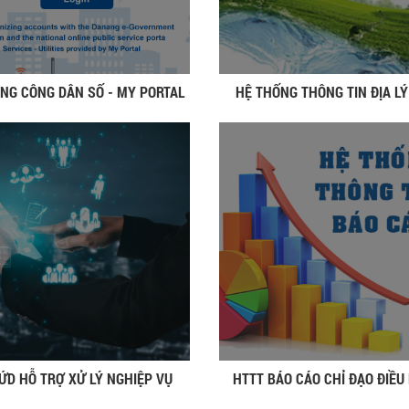
NG CÔNG DÂN SỐ - MY PORTAL
HỆ THỐNG THÔNG TIN ĐỊA LÝ 
ỨD HỖ TRỢ XỬ LÝ NGHIỆP VỤ
HTTT BÁO CÁO CHỈ ĐẠO ĐIỀU