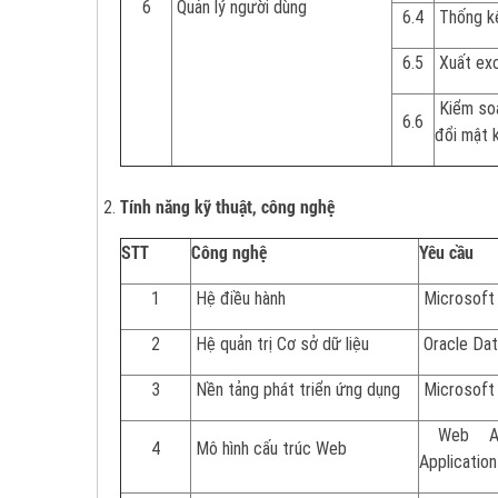
6
Quản lý người dùng
6.4
Thống kê
6.5
Xuất exc
Kiểm soá
6.6
đổi mật 
Tính năng kỹ thuật, công nghệ
STT
Công nghệ
Yêu cầu
1
Hệ điều hành
Microsoft
2
Hệ quản trị Cơ sở dữ liệu
Oracle Dat
3
Nền tảng phát triển ứng dụng
Microsoft 
Web API
4
Mô hình cấu trúc Web
Application