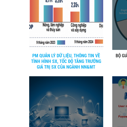
PM QUẢN LÝ DỮ LIỆU, THÔNG TIN VỀ
BỘ GI
TÌNH HÌNH SX, TỐC ĐỘ TĂNG TRƯỞNG
GIÁ TRỊ SX CỦA NGÀNH NN&MT