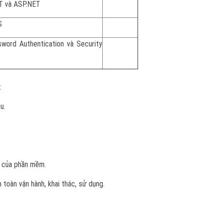
T và ASP.NET
S
ord Authentication và Security
:
u.
ý của phần mềm.
 toàn vận hành, khai thác, sử dụng.