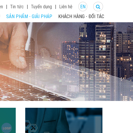
ện
|
Tin tức
|
Tuyển dụng
|
Liên hệ
EN
U
SẢN PHẨM - GIẢI PHÁP
KHÁCH HÀNG - ĐỐI TÁC