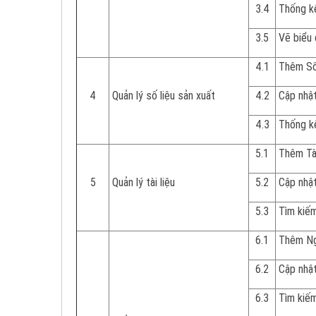
3.4
Thống kê
3.5
Vẽ biểu 
4.1
Thêm Số 
4
Quản lý số liệu sản xuất
4.2
Cập nhật
4.3
Thống kê
5.1
Thêm Tài
5
Quản lý tài liệu
5.2
Cập nhật 
5.3
Tìm kiếm 
6.1
Thêm Ng
6.2
Cập nhật
6.3
Tìm kiế