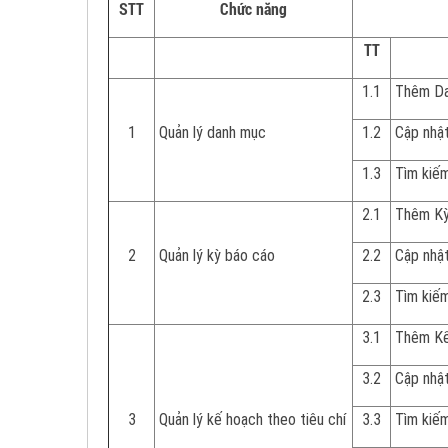
STT
Chức năng
TT
1.1
Thêm Da
1
Quản lý danh mục
1.2
Cập nhậ
1.3
Tìm kiế
2.1
Thêm Kỳ
2
Quản lý kỳ báo cáo
2.2
Cập nhật
2.3
Tìm kiếm
3.1
Thêm Kế 
3.2
Cập nhật
3
Quản lý kế hoạch theo tiêu chí
3.3
Tìm kiếm